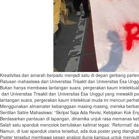
Kreativitas dan amarah berpadu menjadi satu di depan gerbang parle
Ratusan mahasiswa dari Universitas Trisakti dan Universitas Esa Ung
Bukan hanya membawa lantangan suara, pergerakan kaum intelektual 
dari Universitas Trisakti dan Universitas Esa Unggul yang mewakili
lantangan suara, pergerakan kaum intelektual muda ini mencuri perha
Menggunakan almamater kebanggaan masing-masing, mereka berbaris 
Sentilan Satire Mahasiswa: “Skripsi Saja Ada Revisi, Kebijakan Kok E
Berdasarkan pantauan di lapangan, dinamika unjuk rasa memanas k
Salah satu spanduk mencolok bertuliskan kalimat tegas: ‘Reformati’ d
Namun, di luar spanduk utama tersebut, ada dua poster yang diangkat 
Poster tersebut membawa pesan analogi dunia kampus untuk menguliti