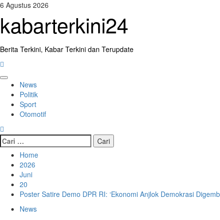
Skip
6 Agustus 2026
to
kabarterkini24
content
Berita Terkini, Kabar Terkini dan Terupdate
Primary
News
Menu
Politik
Sport
Otomotif
Cari
untuk:
Home
2026
Juni
20
Poster Satire Demo DPR RI: ‘Ekonomi Anjlok Demokrasi Digemb
News