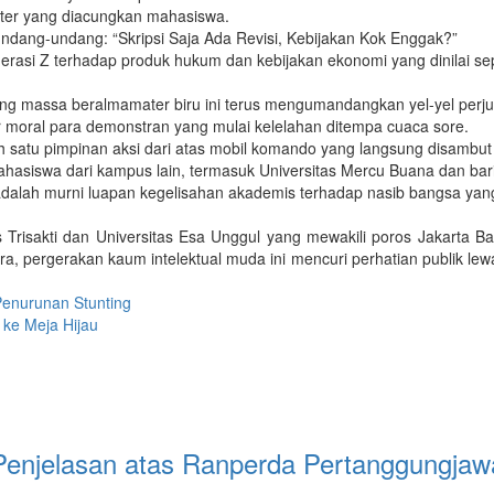
oster yang diacungkan mahasiswa.
undang-undang: “Skripsi Saja Ada Revisi, Kebijakan Kok Enggak?”
generasi Z terhadap produk hukum dan kebijakan ekonomi yang dinilai s
 massa beralmamater biru ini terus mengumandangkan yel-yel perjua
 moral para demonstran yang mulai kelelahan ditempa cuaca sore.
lah satu pimpinan aksi dari atas mobil komando yang langsung disambu
hasiswa dari kampus lain, termasuk Universitas Mercu Buana dan bar
adalah murni luapan kegelisahan akademis terhadap nasib bangsa yang d
isakti dan Universitas Esa Unggul yang mewakili poros Jakarta Ba
, pergerakan kaum intelektual muda ini mencuri perhatian publik le
enurunan Stunting
 ke Meja Hijau
enjelasan atas Ranperda Pertanggungja