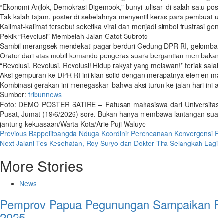
“Ekonomi Anjlok, Demokrasi Digembok,” bunyi tulisan di salah satu p
Tak kalah tajam, poster di sebelahnya menyentil keras para pembuat 
Kalimat-kalimat tersebut seketika viral dan menjadi simbol frustrasi 
Pekik “Revolusi” Membelah Jalan Gatot Subroto
Sambil merangsek mendekati pagar berduri Gedung DPR RI, gelombang
Orator dari atas mobil komando pengeras suara bergantian membakar
“Revolusi, Revolusi, Revolusi! Hidup rakyat yang melawan!” teriak sa
Aksi gempuran ke DPR RI ini kian solid dengan merapatnya elemen ma
Kombinasi gerakan ini menegaskan bahwa aksi turun ke jalan hari ini 
Sumber:
tribunnews
Foto: DEMO POSTER SATIRE – Ratusan mahasiswa dari Universitas Tr
Pusat, Jumat (19/6/2026) sore. Bukan hanya membawa lantangan suara
jantung kekuasaan/Warta Kota/Arie Puji Waluyo
Post
Previous
Bappelitbangda Nduga Koordinir Perencanaan Konvergensi P
Next
Jalani Tes Kesehatan, Roy Suryo dan Dokter Tifa Selangkah Lagi
navigation
More Stories
News
Pemprov Papua Pegunungan Sampaikan P
2025