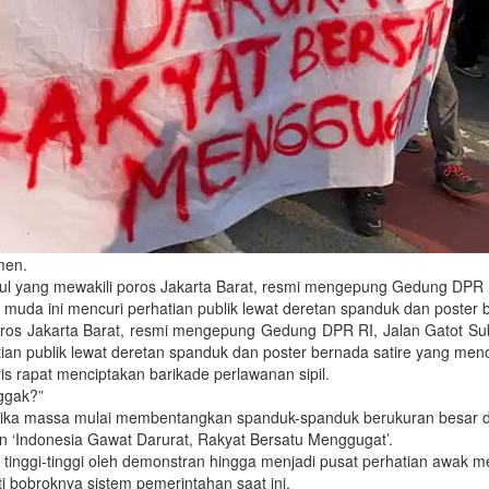
men.
gul yang mewakili poros Jakarta Barat, resmi mengepung Gedung DPR RI
muda ini mencuri perhatian publik lewat deretan spanduk dan poster
 poros Jakarta Barat, resmi mengepung Gedung DPR RI, Jalan Gatot S
tian publik lewat deretan spanduk dan poster bernada satire yang me
rapat menciptakan barikade perlawanan sipil.
nggak?”
etika massa mulai membentangkan spanduk-spanduk berukuran besar 
an ‘Indonesia Gawat Darurat, Rakyat Bersatu Menggugat’.
tinggi-tinggi oleh demonstran hingga menjadi pusat perhatian awak med
 bobroknya sistem pemerintahan saat ini.