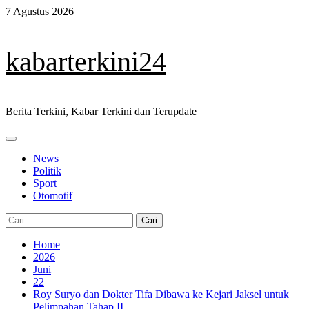
Skip
7 Agustus 2026
to
content
kabarterkini24
Berita Terkini, Kabar Terkini dan Terupdate
Primary
Menu
News
Politik
Sport
Otomotif
Cari
untuk:
Home
2026
Juni
22
Roy Suryo dan Dokter Tifa Dibawa ke Kejari Jaksel untuk
Pelimpahan Tahap II