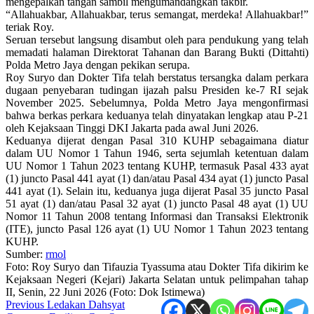
mengepalkan tangan sambil mengumandangkan takbir.
“Allahuakbar, Allahuakbar, terus semangat, merdeka! Allahuakbar!”
teriak Roy.
Seruan tersebut langsung disambut oleh para pendukung yang telah
memadati halaman Direktorat Tahanan dan Barang Bukti (Dittahti)
Polda Metro Jaya dengan pekikan serupa.
Roy Suryo dan Dokter Tifa telah berstatus tersangka dalam perkara
dugaan penyebaran tudingan ijazah palsu Presiden ke-7 RI sejak
November 2025. Sebelumnya, Polda Metro Jaya mengonfirmasi
bahwa berkas perkara keduanya telah dinyatakan lengkap atau P-21
oleh Kejaksaan Tinggi DKI Jakarta pada awal Juni 2026.
Keduanya dijerat dengan Pasal 310 KUHP sebagaimana diatur
dalam UU Nomor 1 Tahun 1946, serta sejumlah ketentuan dalam
UU Nomor 1 Tahun 2023 tentang KUHP, termasuk Pasal 433 ayat
(1) juncto Pasal 441 ayat (1) dan/atau Pasal 434 ayat (1) juncto Pasal
441 ayat (1). Selain itu, keduanya juga dijerat Pasal 35 juncto Pasal
51 ayat (1) dan/atau Pasal 32 ayat (1) juncto Pasal 48 ayat (1) UU
Nomor 11 Tahun 2008 tentang Informasi dan Transaksi Elektronik
(ITE), juncto Pasal 126 ayat (1) UU Nomor 1 Tahun 2023 tentang
KUHP.
Sumber:
rmol
Foto: Roy Suryo dan Tifauzia Tyassuma atau Dokter Tifa dikirim ke
Kejaksaan Negeri (Kejari) Jakarta Selatan untuk pelimpahan tahap
II, Senin, 22 Juni 2026 (Foto: Dok Istimewa)
Post
Previous
Ledakan Dahsyat