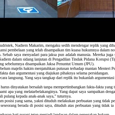
ristek, Nadiem Makarim, mengaku sedih mendengar replik yang diba
tansi pembelaan yang telah disampaikan tim kuasa hukumnya dalam not
h. Sebab saya menyadari para jaksa pun adalah manusia. Mereka juga
adiem dalam sidang lanjutan di Pengadilan Tindak Pidana Korupsi (Tipi
 yang sebelumnya disampaikan Jaksa Penuntut Umum (JPU).
ebelum majelis hakim menjatuhkan putusan terhadap mantan Menteri Pe
akta dan argumentasi yang diajukan pihaknya selama persidangan.
cara langsung. Yang saya tangkap dari replik itu bukanlah argumentasi
arus dinyatakan bersalah tanpa mempertimbangkan fakta-fakta yang te
hami apa yang melatarbelakanginya. Yang dapat saya sampaikan dengan
i pulang kepada anak-anak saya,” tuturnya.
 posisi yang sama, yakni dituduh melakukan perbuatan yang tidak pe
seseorang berada di posisi saya, dituduh atas perbuatan yang tidak ia
rharap hati nurani tetap menjadi landasan dalam penegakan hukum.