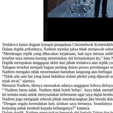
Terdakwa kasus dugaan korupsi pengadaan Chromebook Kemendikbud
Dalam duplik pribadinya, Nadiem menilai jaksa tidak menjawab subs
“Mendengar replik yang dibacakan kejaksaan, hati saya merasa sedi
tersebut saya merasa kurang menemukan sisi kemanusiaan itu,” kata N
Duplik merupakan tanggapan akhir dari pihak terdakwa atas replik
Tahapan tersebut menjadi bagian penting dalam proses persidangan s
Nadiem mengaku tidak menemukan bantahan langsung atas berbagai f
“Tidak ada satu hal yang kami buktikan dalam pledoi yang dijawab se
sejak awal,” ujarnya.
Menurut Nadiem, dirinya merasakan adanya anggapan bahwa dirinya h
“‘Nadiem harus salah. Nadiem tidak boleh bebas’. Saya tidak mema
ini semata-mata untuk menyuarakan kebenaran agar saya dapat kembal
Nadiem juga mengajak seluruh pihak membayangkan jika berada dalam
“Dengan segala kerendahan hati, izinkan saya bertanya. Seandainya 
berjuang untuk kembali kepada keluarganya?” katanya.
Dalam duplik, Nadiem menyatakan berserah diri kepada Tuhan dan be