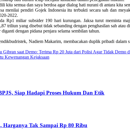
kita semua dan saya berdoa agar dialog hati nurani di antara kita se
a menilai pendiri Gojek Indonesia itu terbukti secara sah dan meya
020-2022.
da Rp1 miliar subsider 190 hari kurungan. Jaksa turut meminta m
87 triliun yang disebut tidak sebanding dengan penghasilan sah atau di
r diganti dengan pidana penjara selama sembilan tahun.
ikbudristek, Nadiem Makarim, membacakan duplik pribadi dalam sidan
bran saat Demo: Terima Rp 20 Juta dari Polisi Agar Tidak Demo di
 Itu Kewenangan Kejaksaan
BPJS, Siap Hadapi Proses Hukum Dan Etik
, Harganya Tak Sampai Rp 80 Ribu