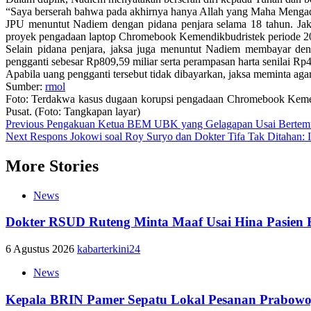
“Saya berserah bahwa pada akhirnya hanya Allah yang Maha Mengadili 
JPU menuntut Nadiem dengan pidana penjara selama 18 tahun. Jaks
proyek pengadaan laptop Chromebook Kemendikbudristek periode 2
Selain pidana penjara, jaksa juga menuntut Nadiem membayar den
pengganti sebesar Rp809,59 miliar serta perampasan harta senilai Rp4,
Apabila uang pengganti tersebut tidak dibayarkan, jaksa meminta aga
Sumber:
rmol
Foto: Terdakwa kasus dugaan korupsi pengadaan Chromebook Kemend
Pusat. (Foto: Tangkapan layar)
Post
Previous
Pengakuan Ketua BEM UBK yang Gelagapan Usai Bertemu Gi
Next
Respons Jokowi soal Roy Suryo dan Dokter Tifa Tak Ditahan:
navigation
More Stories
News
Dokter RSUD Ruteng Minta Maaf Usai Hina Pasien 
6 Agustus 2026
kabarterkini24
News
Kepala BRIN Pamer Sepatu Lokal Pesanan Prabowo