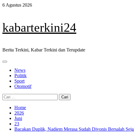
Skip
6 Agustus 2026
to
content
kabarterkini24
Berita Terkini, Kabar Terkini dan Terupdate
Primary
Menu
News
Politik
Sport
Otomotif
Cari
untuk:
Home
2026
Juni
23
Bacakan Duplik, Nadiem Merasa Sudah Divonis Bersalah Sej