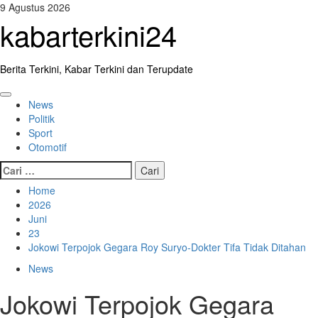
Skip
9 Agustus 2026
to
kabarterkini24
content
Berita Terkini, Kabar Terkini dan Terupdate
Primary
News
Menu
Politik
Sport
Otomotif
Cari
untuk:
Home
2026
Juni
23
Jokowi Terpojok Gegara Roy Suryo-Dokter Tifa Tidak Ditahan
News
Jokowi Terpojok Gegara