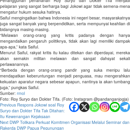
Penangguhan penahanan Roy Suryo dan Dokter Tifa menjadi
pelajaran yang sangat berharga bagi Jokowi agar tidak semena-mena
mengatur hukum sesuka hatinya.
Saiful mengingatkan bahwa Indonesia ini negeri besar, masyarakatnya
juga sangat banyak yang berpendidikan, serta mempunyai keahlian di
bidangnya masing-masing.
“Melawan orang-orang yang kritis padanya dengan hanya
mengandalkan pengaruh politiknya, tidak akan lagi memiliki dampak
apa-apa,” kata Saiful.
Menurut Saiful, rakyat kritis itu kalau ditekan dan diperdayai, mereka
akan semakin militan melawan dan sangat dahsyat sekali
perlawanannya.
“Berbeda dengan orang-orang pandir yang suka menipu lalu
mendapatkan keberuntungan menjadi penguasa, mau mengerahkan
kekuatan aparatur negara sebesar apapun, nantinya ia akan tumbang
juga,” pungkas Saiful.
Sumber:
rmol
Foto: Roy Suryo dan Dokter Tifa. (Foto: Instagram @pandanganjogja)
Post
Previous
Respons Jokowi soal Roy
Suryo dan Dokter Tifa Tak Ditahan:
navigation
Itu Kewenangan Kejaksaan
Next
DWP Tolikara Perkuat Komitmen Organisasi Melalui Seminar dan
Rakerda DWP Papua Pegunungan