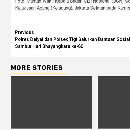
Foto: Mantan Wakil Kepala Badan Gizi Nasional (BGN) S
Kejaksaan Agung (Kejagung), Jakarta Selatan pada Kamis
Post
Previous
Polres Deiyai dan Polsek Tigi Salurkan Bantuan Sosial
navigation
Sambut Hari Bhayangkara ke-80
MORE STORIES