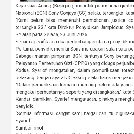
Kejaksaan Agung (Kejagung) menolak permohonan justice 
Nasional (BGN) Sony Sonjaya (SS) selaku tersangka kasu
“Kami belum bisa memenuhi permohonan justice coll
tersangka SS,” kata Direktur Penyidikan Jampidsus, Sya
Selatan pada Selasa, 23 Juni 2026.
Secara spesifik ada dua pertimbangan utama penyidik 
Pertama, penyidik menilai Sony merupakan salah satu pe
Sebagai mantan pimpinan BGN, tentunya Sony bertanggun
Pelayanan Pemenuhan Gizi (SPPG) yang diduga perjualbe
Kedua, Syarief mengatakan, dalam pemeriksaan terakh
belakang dengan syarat JC yakni pelaku harus mengakui
“Dalam pemeriksaan kemarin memang belum ada yang d
mengakui perbuatannya seperti yang disangkakan,” kata S
Kendati demikian, Syarief mengatakan, pihaknya mengh
penyidik.
“Semua informasi sangat kami hargai dan itu digunaka
Syarief.
Sumber:
rmol