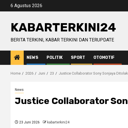
Skip
6 Agustus 2026
to
content
KABARTERKINI24
BERITA TERKINI, KABAR TERKINI DAN TERUPDATE
NEWS
POLITIK
SPORT
OTOMOTIF
Home
2026
Juni
23
Justice Collaborator Sony Sonjaya Ditolak
News
Justice Collaborator Son
23 Juni 2026
kabarterkini24