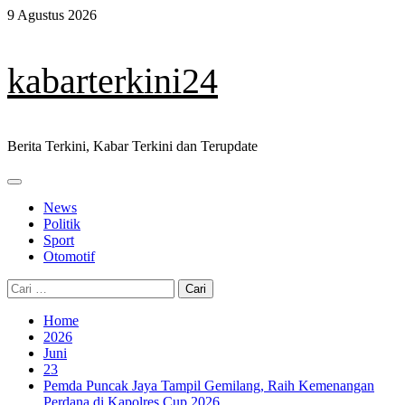
Skip
9 Agustus 2026
to
content
kabarterkini24
Berita Terkini, Kabar Terkini dan Terupdate
Primary
Menu
News
Politik
Sport
Otomotif
Cari
untuk:
Home
2026
Juni
23
Pemda Puncak Jaya Tampil Gemilang, Raih Kemenangan
Perdana di Kapolres Cup 2026