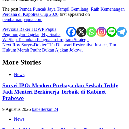
The post
Pemda Puncak Jaya Tampil Gemilang, Raih Kemenangan
Perdana di Kapolres Cup 2026
first appeared on
pembaruanpapua.com
.
Post
Previous
Raker I DWP Papua
Pegunungan Digelar, Ny. Sisilia
navigation
W. Siep Tekankan Penguatan Program Strategis
Next
Roy Suryo-Dokter Tifa Ditawari Restorative Justice, Tim
Hukum Merah Putih: Bukan Ajakan Jokowi
More Stories
News
Survei IPO: Menkeu Purbaya dan Seskab Teddy
Jadi Menteri Berkinerja Terbaik di Kabinet
Prabowo
9 Agustus 2026
kabarterkini24
News