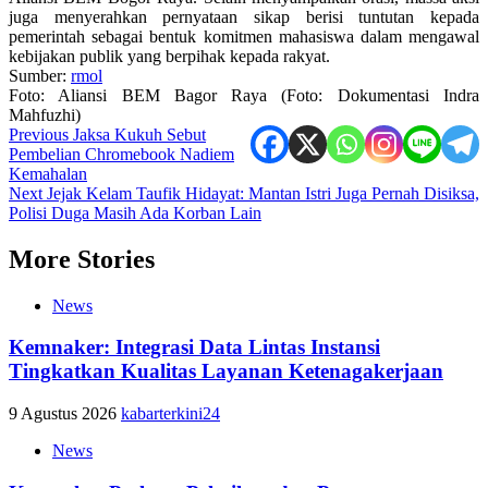
juga menyerahkan pernyataan sikap berisi tuntutan kepada
pemerintah sebagai bentuk komitmen mahasiswa dalam mengawal
kebijakan publik yang berpihak kepada rakyat.
Sumber:
rmol
Foto: Aliansi BEM Bagor Raya (Foto: Dokumentasi Indra
Mahfuzhi)
Post
Previous
Jaksa Kukuh Sebut
Pembelian Chromebook Nadiem
navigation
Kemahalan
Next
Jejak Kelam Taufik Hidayat: Mantan Istri Juga Pernah Disiksa,
Polisi Duga Masih Ada Korban Lain
More Stories
News
Kemnaker: Integrasi Data Lintas Instansi
Tingkatkan Kualitas Layanan Ketenagakerjaan
9 Agustus 2026
kabarterkini24
News