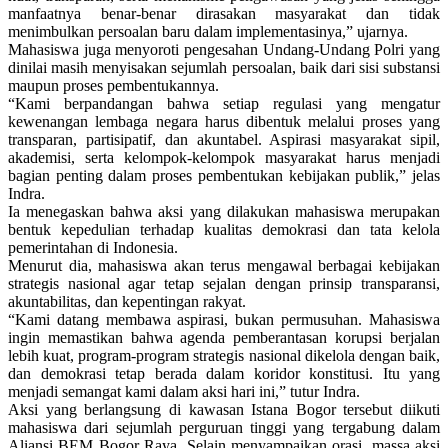
manfaatnya benar-benar dirasakan masyarakat dan tidak
menimbulkan persoalan baru dalam implementasinya,” ujarnya.
Mahasiswa juga menyoroti pengesahan Undang-Undang Polri yang
dinilai masih menyisakan sejumlah persoalan, baik dari sisi substansi
maupun proses pembentukannya.
“Kami berpandangan bahwa setiap regulasi yang mengatur
kewenangan lembaga negara harus dibentuk melalui proses yang
transparan, partisipatif, dan akuntabel. Aspirasi masyarakat sipil,
akademisi, serta kelompok-kelompok masyarakat harus menjadi
bagian penting dalam proses pembentukan kebijakan publik,” jelas
Indra.
Ia menegaskan bahwa aksi yang dilakukan mahasiswa merupakan
bentuk kepedulian terhadap kualitas demokrasi dan tata kelola
pemerintahan di Indonesia.
Menurut dia, mahasiswa akan terus mengawal berbagai kebijakan
strategis nasional agar tetap sejalan dengan prinsip transparansi,
akuntabilitas, dan kepentingan rakyat.
“Kami datang membawa aspirasi, bukan permusuhan. Mahasiswa
ingin memastikan bahwa agenda pemberantasan korupsi berjalan
lebih kuat, program-program strategis nasional dikelola dengan baik,
dan demokrasi tetap berada dalam koridor konstitusi. Itu yang
menjadi semangat kami dalam aksi hari ini,” tutur Indra.
Aksi yang berlangsung di kawasan Istana Bogor tersebut diikuti
mahasiswa dari sejumlah perguruan tinggi yang tergabung dalam
Aliansi BEM Bogor Raya. Selain menyampaikan orasi, massa aksi