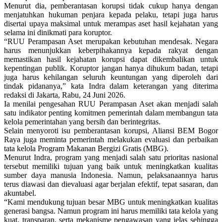
Menurut dia, pemberantasan korupsi tidak cukup hanya dengan
menjatuhkan hukuman penjara kepada pelaku, tetapi juga harus
disertai upaya maksimal untuk merampas aset hasil kejahatan yang
selama ini dinikmati para koruptor.
“RUU Perampasan Aset merupakan kebutuhan mendesak. Negara
harus menunjukkan keberpihakannya kepada rakyat dengan
memastikan hasil kejahatan korupsi dapat dikembalikan untuk
kepentingan publik. Koruptor jangan hanya dihukum badan, tetapi
juga harus kehilangan seluruh keuntungan yang diperoleh dari
tindak pidananya,” kata Indra dalam keterangan yang diterima
redaksi di Jakarta, Rabu, 24 Juni 2026.
Ia menilai pengesahan RUU Perampasan Aset akan menjadi salah
satu indikator penting komitmen pemerintah dalam membangun tata
kelola pemerintahan yang bersih dan berintegritas.
Selain menyoroti isu pemberantasan korupsi, Aliansi BEM Bogor
Raya juga meminta pemerintah melakukan evaluasi dan perbaikan
tata kelola Program Makanan Bergizi Gratis (MBG).
Menurut Indra, program yang menjadi salah satu prioritas nasional
tersebut memiliki tujuan yang baik untuk meningkatkan kualitas
sumber daya manusia Indonesia. Namun, pelaksanaannya harus
terus diawasi dan dievaluasi agar berjalan efektif, tepat sasaran, dan
akuntabel.
“Kami mendukung tujuan besar MBG untuk meningkatkan kualitas
generasi bangsa. Namun program ini harus memiliki tata kelola yang
kuat, transparan, serta mekanisme pengawasan yang jelas sehingga