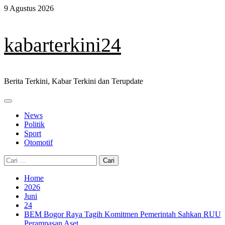
Skip
9 Agustus 2026
to
content
kabarterkini24
Berita Terkini, Kabar Terkini dan Terupdate
Primary
Menu
News
Politik
Sport
Otomotif
Cari
untuk:
Home
2026
Juni
24
BEM Bogor Raya Tagih Komitmen Pemerintah Sahkan RUU
Perampasan Aset