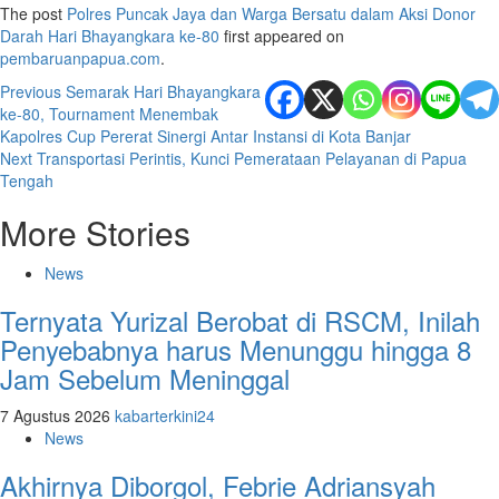
The post
Polres Puncak Jaya dan Warga Bersatu dalam Aksi Donor
Darah Hari Bhayangkara ke-80
first appeared on
pembaruanpapua.com
.
Post
Previous
Semarak Hari Bhayangkara
ke-80, Tournament Menembak
navigation
Kapolres Cup Pererat Sinergi Antar Instansi di Kota Banjar
Next
Transportasi Perintis, Kunci Pemerataan Pelayanan di Papua
Tengah
More Stories
News
Ternyata Yurizal Berobat di RSCM, Inilah
Penyebabnya harus Menunggu hingga 8
Jam Sebelum Meninggal
7 Agustus 2026
kabarterkini24
News
Akhirnya Diborgol, Febrie Adriansyah