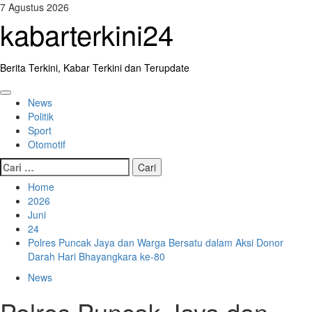
Skip
7 Agustus 2026
to
kabarterkini24
content
Berita Terkini, Kabar Terkini dan Terupdate
Primary
News
Menu
Politik
Sport
Otomotif
Cari
untuk:
Home
2026
Juni
24
Polres Puncak Jaya dan Warga Bersatu dalam Aksi Donor
Darah Hari Bhayangkara ke-80
News
Polres Puncak Jaya dan