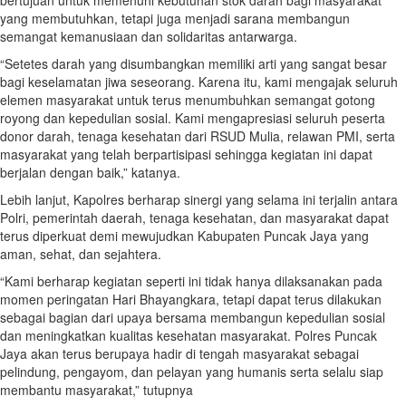
bertujuan untuk memenuhi kebutuhan stok darah bagi masyarakat
yang membutuhkan, tetapi juga menjadi sarana membangun
semangat kemanusiaan dan solidaritas antarwarga.
“Setetes darah yang disumbangkan memiliki arti yang sangat besar
bagi keselamatan jiwa seseorang. Karena itu, kami mengajak seluruh
elemen masyarakat untuk terus menumbuhkan semangat gotong
royong dan kepedulian sosial. Kami mengapresiasi seluruh peserta
donor darah, tenaga kesehatan dari RSUD Mulia, relawan PMI, serta
masyarakat yang telah berpartisipasi sehingga kegiatan ini dapat
berjalan dengan baik,” katanya.
Lebih lanjut, Kapolres berharap sinergi yang selama ini terjalin antara
Polri, pemerintah daerah, tenaga kesehatan, dan masyarakat dapat
terus diperkuat demi mewujudkan Kabupaten Puncak Jaya yang
aman, sehat, dan sejahtera.
“Kami berharap kegiatan seperti ini tidak hanya dilaksanakan pada
momen peringatan Hari Bhayangkara, tetapi dapat terus dilakukan
sebagai bagian dari upaya bersama membangun kepedulian sosial
dan meningkatkan kualitas kesehatan masyarakat. Polres Puncak
Jaya akan terus berupaya hadir di tengah masyarakat sebagai
pelindung, pengayom, dan pelayan yang humanis serta selalu siap
membantu masyarakat,” tutupnya