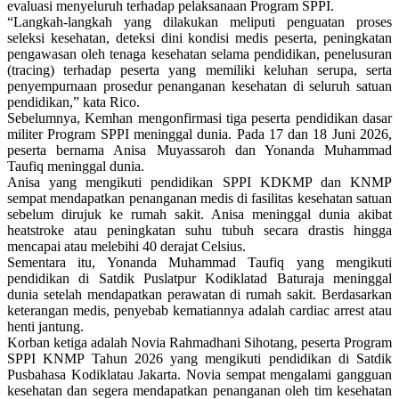
evaluasi menyeluruh terhadap pelaksanaan Program SPPI.
“Langkah-langkah yang dilakukan meliputi penguatan proses
seleksi kesehatan, deteksi dini kondisi medis peserta, peningkatan
pengawasan oleh tenaga kesehatan selama pendidikan, penelusuran
(tracing) terhadap peserta yang memiliki keluhan serupa, serta
penyempurnaan prosedur penanganan kesehatan di seluruh satuan
pendidikan,” kata Rico.
Sebelumnya, Kemhan mengonfirmasi tiga peserta pendidikan dasar
militer Program SPPI meninggal dunia. Pada 17 dan 18 Juni 2026,
peserta bernama Anisa Muyassaroh dan Yonanda Muhammad
Taufiq meninggal dunia.
Anisa yang mengikuti pendidikan SPPI KDKMP dan KNMP
sempat mendapatkan penanganan medis di fasilitas kesehatan satuan
sebelum dirujuk ke rumah sakit. Anisa meninggal dunia akibat
heatstroke atau peningkatan suhu tubuh secara drastis hingga
mencapai atau melebihi 40 derajat Celsius.
Sementara itu, Yonanda Muhammad Taufiq yang mengikuti
pendidikan di Satdik Puslatpur Kodiklatad Baturaja meninggal
dunia setelah mendapatkan perawatan di rumah sakit. Berdasarkan
keterangan medis, penyebab kematiannya adalah cardiac arrest atau
henti jantung.
Korban ketiga adalah Novia Rahmadhani Sihotang, peserta Program
SPPI KNMP Tahun 2026 yang mengikuti pendidikan di Satdik
Pusbahasa Kodiklatau Jakarta. Novia sempat mengalami gangguan
kesehatan dan segera mendapatkan penanganan oleh tim kesehatan