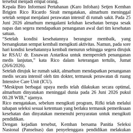
tersebut menjadi empat orang.
Kepala Biro Informasi Pertahanan (Karo Infohan) Setjen Kemhan
Brigjen Rico Ricardo Sirait mengatakan, almarhum meninggal
setelah sempat menjalani perawatan intensif di rumah sakit. Pada 25
Juni 2026 almarhum mengalami keluhan kesehatan berupa sesak
napas dan segera mendapatkan penanganan awal dari tim kesehatan
satuan.
“Setelah kondisi kesehatannya berangsur membaik, yang
bersangkutan sempat kembali mengikuti aktivitas. Namun, pada sore
hari kondisi kesehatannya kembali menurun sehingga segera dirujuk
ke RSAU dr. Esnawan Antariksa untuk memperoleh penanganan
medis lanjutan,” kata Rico dalam keterangan tertulis, Jumat
(26/6/2026).
Setelah dirujuk ke rumah sakit, almarhum mendapatkan penanganan
medis secara intensif oleh tim dokter, termasuk perawatan di ruang
Intensive Care Unit (ICU).
“Meskipun berbagai upaya medis telah dilakukan secara optimal,
almarhum dinyatakan meninggal dunia pada 26 Juni 2026 pukul
00.28 WIB,” ujarnya.
Rico mengatakan, sebelum mengikuti program, Rifki telah melalui
tahapan seleksi sesuai ketentuan yang berlaku termasuk pemeriksaan
kesehatan dan dinyatakan memenuhi persyaratan untuk mengikuti
pendidikan.
Dengan kejadian tersebut, Kemhan bersama Panitia Seleksi
Nasional (Panselnas) dan penyelenggara pendidikan melakukan