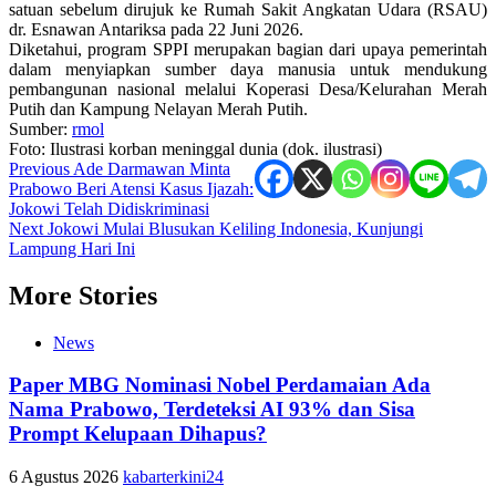
satuan sebelum dirujuk ke Rumah Sakit Angkatan Udara (RSAU)
dr. Esnawan Antariksa pada 22 Juni 2026.
Diketahui, program SPPI merupakan bagian dari upaya pemerintah
dalam menyiapkan sumber daya manusia untuk mendukung
pembangunan nasional melalui Koperasi Desa/Kelurahan Merah
Putih dan Kampung Nelayan Merah Putih.
Sumber:
rmol
Foto: Ilustrasi korban meninggal dunia (dok. ilustrasi)
Post
Previous
Ade Darmawan Minta
Prabowo Beri Atensi Kasus Ijazah:
navigation
Jokowi Telah Didiskriminasi
Next
Jokowi Mulai Blusukan Keliling Indonesia, Kunjungi
Lampung Hari Ini
More Stories
News
Paper MBG Nominasi Nobel Perdamaian Ada
Nama Prabowo, Terdeteksi AI 93% dan Sisa
Prompt Kelupaan Dihapus?
6 Agustus 2026
kabarterkini24