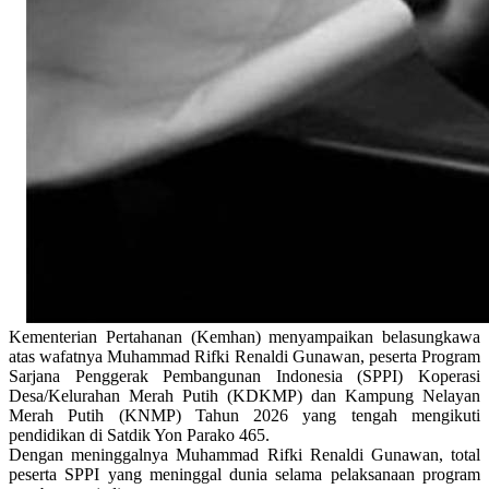
Kementerian Pertahanan (Kemhan) menyampaikan belasungkawa
atas wafatnya Muhammad Rifki Renaldi Gunawan, peserta Program
Sarjana Penggerak Pembangunan Indonesia (SPPI) Koperasi
Desa/Kelurahan Merah Putih (KDKMP) dan Kampung Nelayan
Merah Putih (KNMP) Tahun 2026 yang tengah mengikuti
pendidikan di Satdik Yon Parako 465.
Dengan meninggalnya Muhammad Rifki Renaldi Gunawan, total
peserta SPPI yang meninggal dunia selama pelaksanaan program