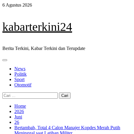
Skip
6 Agustus 2026
to
content
kabarterkini24
Berita Terkini, Kabar Terkini dan Terupdate
Primary
Menu
News
Politik
Sport
Otomotif
Cari
untuk:
Home
2026
Juni
26
Bertambah, Total 4 Calon Manajer Kopdes Merah Putih
Meninggal saat Latihan Militer