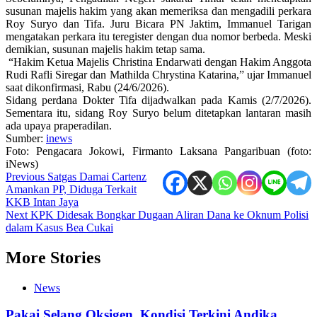
susunan majelis hakim yang akan memeriksa dan mengadili perkara
Roy Suryo dan Tifa. Juru Bicara PN Jaktim, Immanuel Tarigan
mengatakan perkara itu teregister dengan dua nomor berbeda. Meski
demikian, susunan majelis hakim tetap sama.
“Hakim Ketua Majelis Christina Endarwati dengan Hakim Anggota
Rudi Rafli Siregar dan Mathilda Chrystina Katarina,” ujar Immanuel
saat dikonfirmasi, Rabu (24/6/2026).
Sidang perdana Dokter Tifa dijadwalkan pada Kamis (2/7/2026).
Sementara itu, sidang Roy Suryo belum ditetapkan lantaran masih
ada upaya praperadilan.
Sumber:
inews
Foto: Pengacara Jokowi, Firmanto Laksana Pangaribuan (foto:
iNews)
Post
Previous
Satgas Damai Cartenz
Amankan PP, Diduga Terkait
navigation
KKB Intan Jaya
Next
KPK Didesak Bongkar Dugaan Aliran Dana ke Oknum Polisi
dalam Kasus Bea Cukai
More Stories
News
Pakai Selang Oksigen, Kondisi Terkini Andika