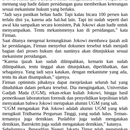
memang siap hadir dalam persidangan guna memberikan keterangan
sesuai mekanisme hukum yang berlaku.
“Jadi saya pastikan beliau hadir. Tapi kalau bicara 100 persen kan
terlalu dini ya, karena ada hal-hal lain. Tapi ini sudah seperti dari
awal kita sampaikan secara konsisten, Pak Jokowi akan hadir untuk
menyampaikan. Tentu mekanismenya kan di persidangan,” kata
Firman.
Saat ditanya mengenai kemungkinan Jokowi membawa ijazah asli
ke persidangan, Firman menyebut dokumen tersebut telah menjadi
bagian dari proses hukum dan nantinya akan ditunjukkan sesuai
mekanisme persidangan.
“Karena ijazah kan sudah dilimpahkan, kemarin kan sudah
dilimpahkan, tentu tinggal akan ditunjukkan, diperlihatkan, dan
sebagainya. Yang tadi saya katakan, dengan mekanisme yang ada,
tentu itu akan disampaikan,” ujarnya.
Firman optimistis pihaknya dapat menjelaskan seluruh hal yang
dituduhkan dalam perkara tersebut. Dia mengingatkan, Universitas
Gadjah Mada (UGM), rekan-rekan kuliah Jokowi, hingga hasil
pemeriksaan laboratorium forensik dan penyelidikan kepolisian telah
menyatakan bahwa Jokowi merupakan alumni UGM yang sah.
“UGM mengatakan Pak Jokowi adalah alumni UGM yang telah
mengikuti Tridharma Perguruan Tinggi, yang sudah lulus. Teman-
temannya juga demikian. Puslabfor juga sudah mengatakan
demikian, Bareskrim juga sudah mengatakan demikian,” katanya.
Sebelumnya, Pengadilan Negeri Jakarta Timur telah menetapkan