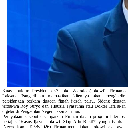
Kuasa hukum Presiden ke-7 Joko Widodo (Jokowi), Firmanto
Laksana Pangaribuan memastikan kliennya akan menghadiri
persidangan perkara dugaan fitnah ijazah palsu. Sidang dengan
terdakwa Roy Suryo dan Tifauzia Tyassuma atau Dokter Tifa akan
digelar di Pengadilan Negeri Jakarta Timur.
Pernyataan tersebut disampaikan Firman dalam program Interupsi
bertajuk ‘Kasus Ijazah Jokowi: Siap Adu Bukti?’ yang disiarkan
iNews, Kamis (25/6/2026). Firman mengatakan, Jokowi sejak awal