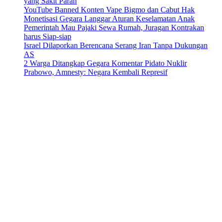
yang Sakit Parah
YouTube Banned Konten Vape Bigmo dan Cabut Hak
Monetisasi Gegara Langgar Aturan Keselamatan Anak
Pemerintah Mau Pajaki Sewa Rumah, Juragan Kontrakan
harus Siap-siap
Israel Dilaporkan Berencana Serang Iran Tanpa Dukungan
AS
2 Warga Ditangkap Gegara Komentar Pidato Nuklir
Prabowo, Amnesty: Negara Kembali Represif