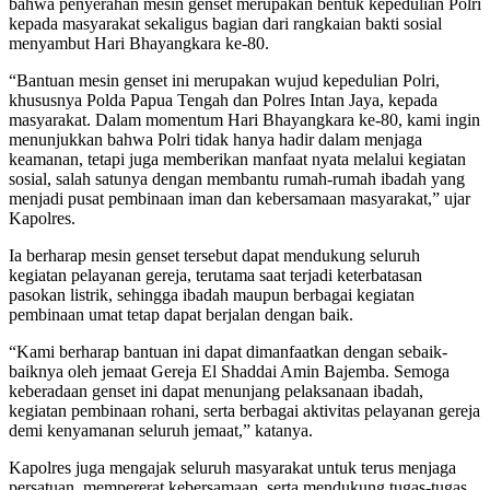
bahwa penyerahan mesin genset merupakan bentuk kepedulian Polri
kepada masyarakat sekaligus bagian dari rangkaian bakti sosial
menyambut Hari Bhayangkara ke-80.
“Bantuan mesin genset ini merupakan wujud kepedulian Polri,
khususnya Polda Papua Tengah dan Polres Intan Jaya, kepada
masyarakat. Dalam momentum Hari Bhayangkara ke-80, kami ingin
menunjukkan bahwa Polri tidak hanya hadir dalam menjaga
keamanan, tetapi juga memberikan manfaat nyata melalui kegiatan
sosial, salah satunya dengan membantu rumah-rumah ibadah yang
menjadi pusat pembinaan iman dan kebersamaan masyarakat,” ujar
Kapolres.
Ia berharap mesin genset tersebut dapat mendukung seluruh
kegiatan pelayanan gereja, terutama saat terjadi keterbatasan
pasokan listrik, sehingga ibadah maupun berbagai kegiatan
pembinaan umat tetap dapat berjalan dengan baik.
“Kami berharap bantuan ini dapat dimanfaatkan dengan sebaik-
baiknya oleh jemaat Gereja El Shaddai Amin Bajemba. Semoga
keberadaan genset ini dapat menunjang pelaksanaan ibadah,
kegiatan pembinaan rohani, serta berbagai aktivitas pelayanan gereja
demi kenyamanan seluruh jemaat,” katanya.
Kapolres juga mengajak seluruh masyarakat untuk terus menjaga
persatuan, mempererat kebersamaan, serta mendukung tugas-tugas