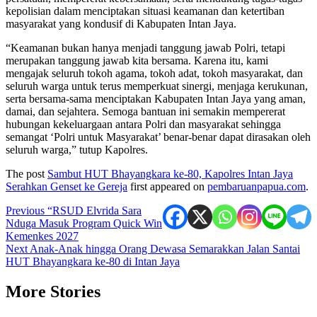
kepolisian dalam menciptakan situasi keamanan dan ketertiban
masyarakat yang kondusif di Kabupaten Intan Jaya.
“Keamanan bukan hanya menjadi tanggung jawab Polri, tetapi
merupakan tanggung jawab kita bersama. Karena itu, kami
mengajak seluruh tokoh agama, tokoh adat, tokoh masyarakat, dan
seluruh warga untuk terus memperkuat sinergi, menjaga kerukunan,
serta bersama-sama menciptakan Kabupaten Intan Jaya yang aman,
damai, dan sejahtera. Semoga bantuan ini semakin mempererat
hubungan kekeluargaan antara Polri dan masyarakat sehingga
semangat ‘Polri untuk Masyarakat’ benar-benar dapat dirasakan oleh
seluruh warga,” tutup Kapolres.
The post
Sambut HUT Bhayangkara ke-80, Kapolres Intan Jaya
Serahkan Genset ke Gereja
first appeared on
pembaruanpapua.com
.
Post
Previous
“RSUD Elvrida Sara
Nduga Masuk Program Quick Win
navigation
Kemenkes 2027
Next
Anak-Anak hingga Orang Dewasa Semarakkan Jalan Santai
HUT Bhayangkara ke-80 di Intan Jaya
More Stories