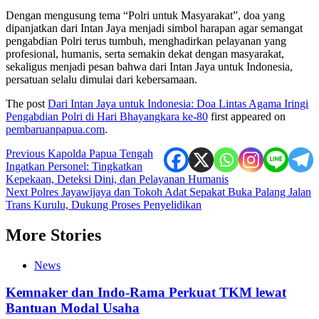
Dengan mengusung tema “Polri untuk Masyarakat”, doa yang
dipanjatkan dari Intan Jaya menjadi simbol harapan agar semangat
pengabdian Polri terus tumbuh, menghadirkan pelayanan yang
profesional, humanis, serta semakin dekat dengan masyarakat,
sekaligus menjadi pesan bahwa dari Intan Jaya untuk Indonesia,
persatuan selalu dimulai dari kebersamaan.
The post
Dari Intan Jaya untuk Indonesia: Doa Lintas Agama Iringi
Pengabdian Polri di Hari Bhayangkara ke-80
first appeared on
pembaruanpapua.com
.
Post
Previous
Kapolda Papua Tengah
Ingatkan Personel: Tingkatkan
navigation
Kepekaan, Deteksi Dini, dan Pelayanan Humanis
Next
Polres Jayawijaya dan Tokoh Adat Sepakat Buka Palang Jalan
Trans Kurulu, Dukung Proses Penyelidikan
More Stories
News
Kemnaker dan Indo-Rama Perkuat TKM lewat
Bantuan Modal Usaha