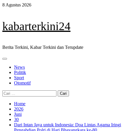
Skip
8 Agustus 2026
to
content
kabarterkini24
Berita Terkini, Kabar Terkini dan Terupdate
Primary
Menu
News
Politik
Sport
Otomotif
Cari
untuk:
Home
2026
Juni
30
Dari Intan Jaya untuk Indonesia: Doa Lintas Agama Iringi
Pengabdian Polri di Hari Bhayangkara ke-80