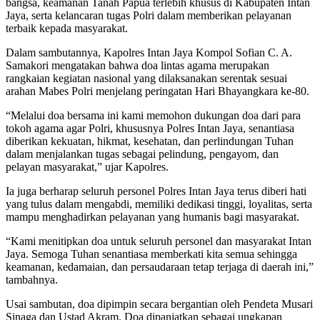
bangsa, keamanan Tanah Papua terlebih khusus di Kabupaten Intan
Jaya, serta kelancaran tugas Polri dalam memberikan pelayanan
terbaik kepada masyarakat.
Dalam sambutannya, Kapolres Intan Jaya Kompol Sofian C. A.
Samakori mengatakan bahwa doa lintas agama merupakan
rangkaian kegiatan nasional yang dilaksanakan serentak sesuai
arahan Mabes Polri menjelang peringatan Hari Bhayangkara ke-80.
“Melalui doa bersama ini kami memohon dukungan doa dari para
tokoh agama agar Polri, khususnya Polres Intan Jaya, senantiasa
diberikan kekuatan, hikmat, kesehatan, dan perlindungan Tuhan
dalam menjalankan tugas sebagai pelindung, pengayom, dan
pelayan masyarakat,” ujar Kapolres.
Ia juga berharap seluruh personel Polres Intan Jaya terus diberi hati
yang tulus dalam mengabdi, memiliki dedikasi tinggi, loyalitas, serta
mampu menghadirkan pelayanan yang humanis bagi masyarakat.
“Kami menitipkan doa untuk seluruh personel dan masyarakat Intan
Jaya. Semoga Tuhan senantiasa memberkati kita semua sehingga
keamanan, kedamaian, dan persaudaraan tetap terjaga di daerah ini,”
tambahnya.
Usai sambutan, doa dipimpin secara bergantian oleh Pendeta Musari
Sinaga dan Ustad Akram. Doa dipanjatkan sebagai ungkapan