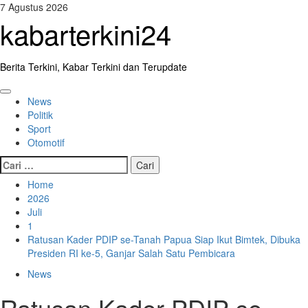
Skip
7 Agustus 2026
to
kabarterkini24
content
Berita Terkini, Kabar Terkini dan Terupdate
Primary
News
Menu
Politik
Sport
Otomotif
Cari
untuk:
Home
2026
Juli
1
Ratusan Kader PDIP se-Tanah Papua Siap Ikut Bimtek, Dibuka
Presiden RI ke-5, Ganjar Salah Satu Pembicara
News
Ratusan Kader PDIP se-