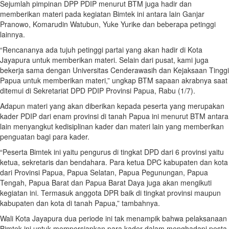
Sejumlah pimpinan DPP PDIP menurut BTM juga hadir dan
memberikan materi pada kegiatan Bimtek ini antara lain Ganjar
Pranowo, Komarudin Watubun, Yuke Yurike dan beberapa petinggi
lainnya.
“Rencananya ada tujuh petinggi partai yang akan hadir di Kota
Jayapura untuk memberikan materi. Selain dari pusat, kami juga
bekerja sama dengan Universitas Cenderawasih dan Kejaksaan Tinggi
Papua untuk memberikan materi,” ungkap BTM sapaan akrabnya saat
ditemui di Sekretariat DPD PDIP Provinsi Papua, Rabu (1/7).
Adapun materi yang akan diberikan kepada peserta yang merupakan
kader PDIP dari enam provinsi di tanah Papua ini menurut BTM antara
lain menyangkut kedisiplinan kader dan materi lain yang memberikan
penguatan bagi para kader.
“Peserta Bimtek ini yaitu pengurus di tingkat DPD dari 6 provinsi yaitu
ketua, sekretaris dan bendahara. Para ketua DPC kabupaten dan kota
dari Provinsi Papua, Papua Selatan, Papua Pegunungan, Papua
Tengah, Papua Barat dan Papua Barat Daya juga akan mengikuti
kegiatan ini. Termasuk anggota DPR baik di tingkat provinsi maupun
kabupaten dan kota di tanah Papua,” tambahnya.
Wali Kota Jayapura dua periode ini tak menampik bahwa pelaksanaan
Bimtek ini untuk mempersiapkan para kader dalam menghadapi pesta