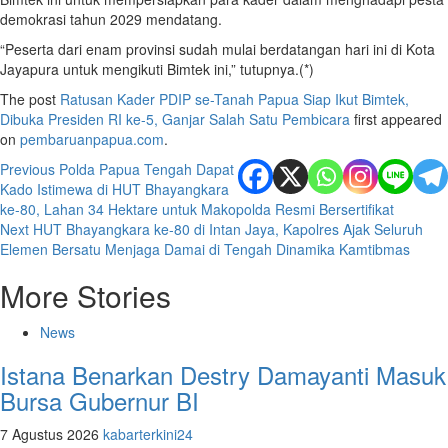
demokrasi tahun 2029 mendatang.
“Peserta dari enam provinsi sudah mulai berdatangan hari ini di Kota
Jayapura untuk mengikuti Bimtek ini,” tutupnya.(*)
The post
Ratusan Kader PDIP se-Tanah Papua Siap Ikut Bimtek,
Dibuka Presiden RI ke-5, Ganjar Salah Satu Pembicara
first appeared
on
pembaruanpapua.com
.
Post
Previous
Polda Papua Tengah Dapat
Kado Istimewa di HUT Bhayangkara
navigation
ke-80, Lahan 34 Hektare untuk Makopolda Resmi Bersertifikat
Next
HUT Bhayangkara ke-80 di Intan Jaya, Kapolres Ajak Seluruh
Elemen Bersatu Menjaga Damai di Tengah Dinamika Kamtibmas
More Stories
News
Istana Benarkan Destry Damayanti Masuk
Bursa Gubernur BI
7 Agustus 2026
kabarterkini24