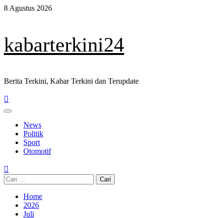
Skip
8 Agustus 2026
to
content
kabarterkini24
Berita Terkini, Kabar Terkini dan Terupdate
Primary
Menu
News
Politik
Sport
Otomotif
Cari
untuk:
Home
2026
Juli