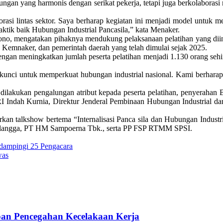
gan yang harmonis dengan serikat pekerja, tetapi juga berkolaborasi m
asi lintas sektor. Saya berharap kegiatan ini menjadi model untuk m
ktik baik Hubungan Industrial Pancasila,” kata Menaker.
no, mengatakan pihaknya mendukung pelaksanaan pelatihan yang diin
 Kemnaker, dan pemerintah daerah yang telah dimulai sejak 2025.
 dengan meningkatkan jumlah peserta pelatihan menjadi 1.130 orang se
 kunci untuk memperkuat hubungan industrial nasional. Kami berharap 
, dilakukan pengalungan atribut kepada peserta pelatihan, penyerahan
Indah Kurnia, Direktur Jenderal Pembinaan Hubungan Industrial dan
adirkan talkshow bertema “Internalisasi Panca sila dan Hubungan Indus
Airlangga, PT HM Sampoerna Tbk., serta PP FSP RTMM SPSI.
idampingi 25 Pengacara
was
pan Pencegahan Kecelakaan Kerja