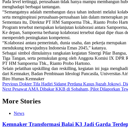
Pada level tertinggi, perusahaan tidak hanya mampu membangun hubun
menghadapi berbagai tantangan.
“Semangatnya adalah membangun daya tahan industri melalui kolabor
serta menginspirasi perusahaan-perusahaan lain dalam menerapkan pra
Sementara itu, Direktur PT HM Sampoerna Tbk., Rianto Probo Harto
Program tersebut merupakan kelanjutan kolaborasi antara Sampoerna,
Ke depan, Sampoerna berharap kolaborasi tersebut dapat dipe rluas
memperoleh peningkatan kompetensi.
“Kolaborasi antara pemerintah, dunia usaha, dan pekerja merupakan
mendukung terwujudnya Indonesia Emas 2045,” katanya.
Sebagai simbol dimulainya rangkaian kegiatan Sinergi Pilar Bangsa
Tiga Tangan, serta pemukulan gong oleh Anggota Komisi IX DPR RI 
PT HM Sampoerna Tbk., Rianto Probo Hartono.
Selain pelatihan upskilling dan reskilling, kegiatan ini juga mengh
dari Kemnaker, Badan Pembinaan Ideologi Pancasila, Universitas 
Biro Humas Kemnaker
Post
Previous
Dokter Tifa Hadiri Sidang Perdana Kasus Ijazah Jokowi, D
Next
Pesawat AMA Dibakar KKB di Sobaham, Pilot Dilaporkan Te
navigation
More Stories
News
Kemnaker Transformasi Balai K3 Jadi Garda Terde