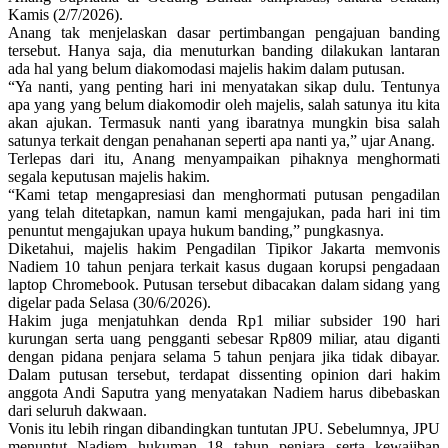
Kamis (2/7/2026).
Anang tak menjelaskan dasar pertimbangan pengajuan banding
tersebut. Hanya saja, dia menuturkan banding dilakukan lantaran
ada hal yang belum diakomodasi majelis hakim dalam putusan.
“Ya nanti, yang penting hari ini menyatakan sikap dulu. Tentunya
apa yang yang belum diakomodir oleh majelis, salah satunya itu kita
akan ajukan. Termasuk nanti yang ibaratnya mungkin bisa salah
satunya terkait dengan penahanan seperti apa nanti ya,” ujar Anang.
Terlepas dari itu, Anang menyampaikan pihaknya menghormati
segala keputusan majelis hakim.
“Kami tetap mengapresiasi dan menghormati putusan pengadilan
yang telah ditetapkan, namun kami mengajukan, pada hari ini tim
penuntut mengajukan upaya hukum banding,” pungkasnya.
Diketahui, majelis hakim Pengadilan Tipikor Jakarta memvonis
Nadiem 10 tahun penjara terkait kasus dugaan korupsi pengadaan
laptop Chromebook. Putusan tersebut dibacakan dalam sidang yang
digelar pada Selasa (30/6/2026).
Hakim juga menjatuhkan denda Rp1 miliar subsider 190 hari
kurungan serta uang pengganti sebesar Rp809 miliar, atau diganti
dengan pidana penjara selama 5 tahun penjara jika tidak dibayar.
Dalam putusan tersebut, terdapat dissenting opinion dari hakim
anggota Andi Saputra yang menyatakan Nadiem harus dibebaskan
dari seluruh dakwaan.
Vonis itu lebih ringan dibandingkan tuntutan JPU. Sebelumnya, JPU
menuntut Nadiem hukuman 18 tahun penjara serta kewajiban