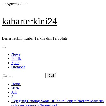
Skip
10 Agustus 2026
to
content
kabarterkini24
Berita Terkini, Kabar Terkini dan Terupdate
Primary
Menu
News
Politik
Sport
Otomotif
Cari
untuk:
Home
2026
Juli
3
Kejagung Banding Vonis 10 Tahun Penjara Nadiem Makarim
di Kasus Korupsi Chromebook