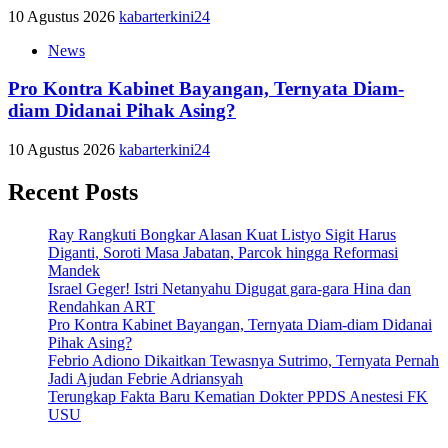
10 Agustus 2026
kabarterkini24
News
Pro Kontra Kabinet Bayangan, Ternyata Diam-
diam Didanai Pihak Asing?
10 Agustus 2026
kabarterkini24
Recent Posts
Ray Rangkuti Bongkar Alasan Kuat Listyo Sigit Harus
Diganti, Soroti Masa Jabatan, Parcok hingga Reformasi
Mandek
Israel Geger! Istri Netanyahu Digugat gara-gara Hina dan
Rendahkan ART
Pro Kontra Kabinet Bayangan, Ternyata Diam-diam Didanai
Pihak Asing?
Febrio Adiono Dikaitkan Tewasnya Sutrimo, Ternyata Pernah
Jadi Ajudan Febrie Adriansyah
Terungkap Fakta Baru Kematian Dokter PPDS Anestesi FK
USU