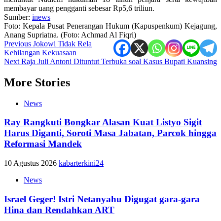
membayar uang pengganti sebesar Rp5,6 triliun.
Sumber:
inews
Foto: Kepala Pusat Penerangan Hukum (Kapuspenkum) Kejagung,
Anang Supriatna. (Foto: Achmad Al Fiqri)
Post
Previous
Jokowi Tidak Rela
Kehilangan Kekuasaan
navigation
Next
Raja Juli Antoni Dituntut Terbuka soal Kasus Bupati Kuansing
More Stories
News
Ray Rangkuti Bongkar Alasan Kuat Listyo Sigit
Harus Diganti, Soroti Masa Jabatan, Parcok hingga
Reformasi Mandek
10 Agustus 2026
kabarterkini24
News
Israel Geger! Istri Netanyahu Digugat gara-gara
Hina dan Rendahkan ART