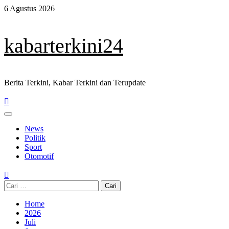
Skip
6 Agustus 2026
to
content
kabarterkini24
Berita Terkini, Kabar Terkini dan Terupdate
Primary
Menu
News
Politik
Sport
Otomotif
Cari
untuk:
Home
2026
Juli