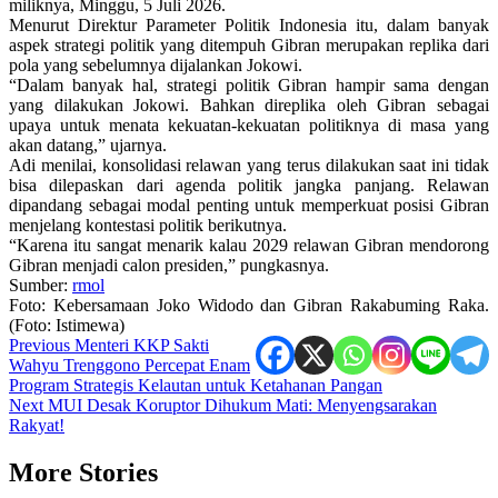
miliknya, Minggu, 5 Juli 2026.
Menurut Direktur Parameter Politik Indonesia itu, dalam banyak
aspek strategi politik yang ditempuh Gibran merupakan replika dari
pola yang sebelumnya dijalankan Jokowi.
“Dalam banyak hal, strategi politik Gibran hampir sama dengan
yang dilakukan Jokowi. Bahkan direplika oleh Gibran sebagai
upaya untuk menata kekuatan-kekuatan politiknya di masa yang
akan datang,” ujarnya.
Adi menilai, konsolidasi relawan yang terus dilakukan saat ini tidak
bisa dilepaskan dari agenda politik jangka panjang. Relawan
dipandang sebagai modal penting untuk memperkuat posisi Gibran
menjelang kontestasi politik berikutnya.
“Karena itu sangat menarik kalau 2029 relawan Gibran mendorong
Gibran menjadi calon presiden,” pungkasnya.
Sumber:
rmol
Foto: Kebersamaan Joko Widodo dan Gibran Rakabuming Raka.
(Foto: Istimewa)
Post
Previous
Menteri KKP Sakti
Wahyu Trenggono Percepat Enam
navigation
Program Strategis Kelautan untuk Ketahanan Pangan
Next
MUI Desak Koruptor Dihukum Mati: Menyengsarakan
Rakyat!
More Stories