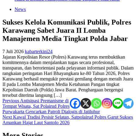
News
Sukses Kelola Komunikasi Publik, Polres
Karawang Sabet Juara II Lomba
Manajemen Media Tingkat Polda Jabar
7 Juli 2026
kabarterkini24
Jajaran Kepolisian Resor (Polres) Karawang terus membuktikan
komitmennya dalam menjalankan tugas secara profesional,
transparan, dan berorientasi pada pelayanan informasi publik. Dalam
rangkaian peringatan Hari Bhayangkara ke-80 Tahun 2026, Polres
Karawang berhasil mengukir prestasi gemilang dengan meraih Juara
II pada Lomba Manajemen Media Ketahanan Pangan tingkat
Kepolisian Daerah (Polda) Jawa Barat. Penghargaan bergengsi
tersebut diterima langsung […]
Post
Previous
Antisipasi Premanisme di
Tempat Wisata, Sat Polairud Polres
navigation
Purwakarta Gencarkan Patroli Dialogis di Jatiluhur
Next
Kawal Tradisi Pesisir Selatan, Satpolairud Polres Garut Sukses
Amankan Hajat Laut Santolo 2026
More Stories