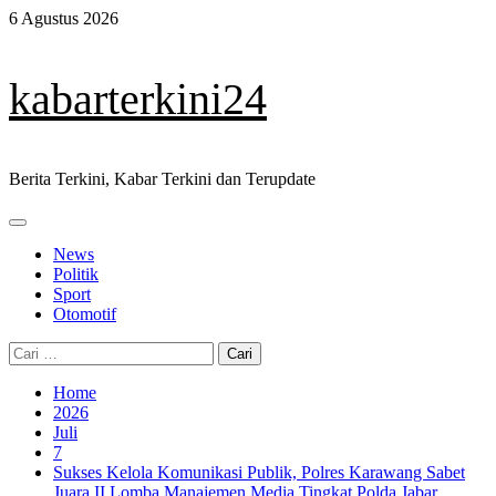
Skip
6 Agustus 2026
to
content
kabarterkini24
Berita Terkini, Kabar Terkini dan Terupdate
Primary
Menu
News
Politik
Sport
Otomotif
Cari
untuk:
Home
2026
Juli
7
Sukses Kelola Komunikasi Publik, Polres Karawang Sabet
Juara II Lomba Manajemen Media Tingkat Polda Jabar