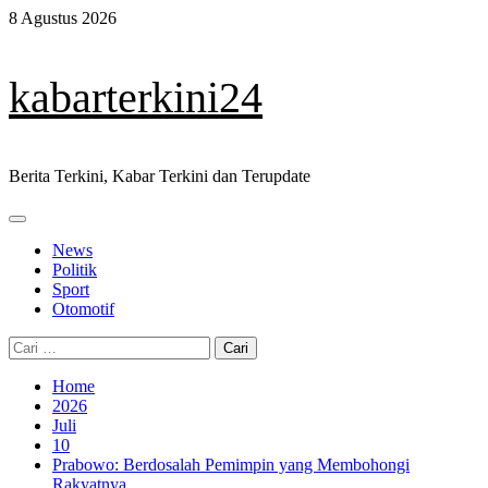
Skip
8 Agustus 2026
to
content
kabarterkini24
Berita Terkini, Kabar Terkini dan Terupdate
Primary
Menu
News
Politik
Sport
Otomotif
Cari
untuk:
Home
2026
Juli
10
Prabowo: Berdosalah Pemimpin yang Membohongi
Rakyatnya