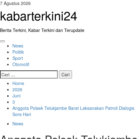
Skip
7 Agustus 2026
to
kabarterkini24
content
Berita Terkini, Kabar Terkini dan Terupdate
Primary
News
Menu
Politik
Sport
Otomotif
Cari
untuk:
Home
2026
Juni
3
Anggota Polsek Telukjambe Barat Laksanakan Patroli Dialogis
Sore Hari
News
Anggota Polsek Telukjambe