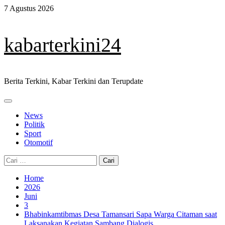
Skip
7 Agustus 2026
to
content
kabarterkini24
Berita Terkini, Kabar Terkini dan Terupdate
Primary
Menu
News
Politik
Sport
Otomotif
Cari
untuk:
Home
2026
Juni
3
Bhabinkamtibmas Desa Tamansari Sapa Warga Citaman saat
Laksanakan Kegiatan Sambang Dialogis