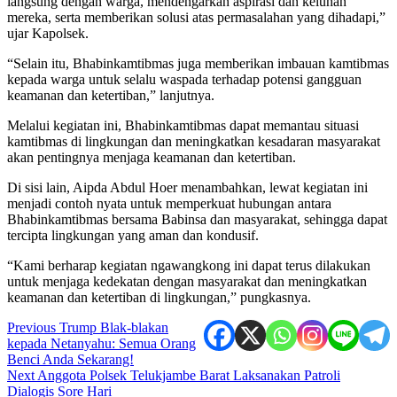
langsung dengan warga, mendengarkan aspirasi dan keluhan
mereka, serta memberikan solusi atas permasalahan yang dihadapi,”
ujar Kapolsek.
“Selain itu, Bhabinkamtibmas juga memberikan imbauan kamtibmas
kepada warga untuk selalu waspada terhadap potensi gangguan
keamanan dan ketertiban,” lanjutnya.
Melalui kegiatan ini, Bhabinkamtibmas dapat memantau situasi
kamtibmas di lingkungan dan meningkatkan kesadaran masyarakat
akan pentingnya menjaga keamanan dan ketertiban.
Di sisi lain, Aipda Abdul Hoer menambahkan, lewat kegiatan ini
menjadi contoh nyata untuk memperkuat hubungan antara
Bhabinkamtibmas bersama Babinsa dan masyarakat, sehingga dapat
tercipta lingkungan yang aman dan kondusif.
“Kami berharap kegiatan ngawangkong ini dapat terus dilakukan
untuk menjaga kedekatan dengan masyarakat dan meningkatkan
keamanan dan ketertiban di lingkungan,” pungkasnya.
Post
Previous
Trump Blak-blakan
kepada Netanyahu: Semua Orang
navigation
Benci Anda Sekarang!
Next
Anggota Polsek Telukjambe Barat Laksanakan Patroli
Dialogis Sore Hari