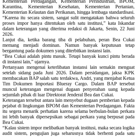
Kementerian Perdagangan, Kementerian Perindustrian, BPOM,
Karantina, Kementerian Kesehatan, Kementerian Pertanian,
Kementerian Kelautan dan Perikanan, hingga lembaga standardisasi.
“Karena itu secara sistem, sangat sulit mengatakan bahwa seluruh
proses impor hanya ditentukan oleh satu institusi,” kata Iskandar
dalam keterangan yang diterima redaksi di Jakarta, Senin, 22 Juni
2026.
Lanjut dia, ketika barang tiba di pelabuhan, peran Bea Cukai
memang menjadi dominan. Namun banyak keputusan tetap
bergantung pada dokumen yang diterbitkan instansi lain.
“Bea Cukai adalah pintu masuk. Tetapi banyak kunci pintu berada
di instansi lain,” ujarnya.
Pertanyaan mengenai keterlibatan instansi lain semakin menguat
setelah sidang pada Juni 2026. Dalam persidangan, jaksa KPK
membacakan BAP salah satu terdakwa, Andri, yang menjabat Ketua
Tim Dokumen Importasi Blueray Cargo. Dalam BAP tersebut
muncul keterangan mengenai dugaan penyerahan uang kepada
sejumlah pihak di luar Direktorat Jenderal Bea dan Cukai.
Keterangan tersebut antara lain menyebut dugaan pemberian kepada
pejabat di lingkungan BPOM dan Kementerian Perdagangan. Fakta
itu segera menarik perhatian karena selama berbulan-bulan perkara
ini lebih banyak dipersepsikan sebagai perkara yang berpusat pada
Bea Cukai.
“Kalau sistem impor melibatkan banyak institusi, maka secara logika
audit sistem, pengujian juga seharusnya tidak berhenti pada satu