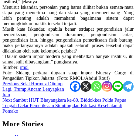
institusi,” jelasnya.
Menurut Iskandar, persoalan yang harus dilihat bukan semata-mata
siapa yang menerima uang dan siapa yang memberi uang. Yang
lebih penting adalah memahami bagaimana sistem dapat
memungkinkan praktik tersebut terjadi.
Masih kata Iskandar, apabila benar terdapat pengondisian jalur
pemeriksaan, pengondisian dokumen, pengondisian lartas,
pengondisian izin, hingga pengondisian pemeriksaan fisik barang,
maka pertanyaannya adalah apakah seluruh proses tersebut dapat
dilakukan oleh satu kelompok pejabat?
“Dalam sistem impor modern yang melibatkan banyak institusi, itu
sangat sulit dibayangkan,” pungkasnya.
Sumber:
rmol
Foto: Sidang perkara dugaan suap impor Blueray Cargo di
Pengadilan Tipikor, Jakarta. (Foto: RMOL/Abdul Rouf)
Post
Previous
Selat Hormuz Ditutup
Lagi, Trump Ancam Lenyapkan
navigation
Iran
Next
Sambut HUT Bhayangkara ke-80, Biddokkes Polda Papua
Tengah Gelar Pemeriksaan Stunting dan Edukasi Kesehatan di
Pomako
More Stories