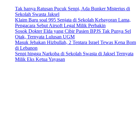
Tak hanya Ratusan Pucuk Senpi, Ada Bunker Misterius di
Sekolah Swasta Jaksel
Klaim Baru soal 995 Senjata di Sekolah Kebayoran Lama,
Pengacara Sebut Airsoft Legal Milik Perbakin
Sosok Dokter Elda yang Cibir Pasien BPJS Tak Punya Sel
Otak, Ternyata Lulusan UGM
Masuk Jebakan Hizbullah, 2 Tentara Israel Tewas Kena Bom
di Lebanon
Senpi hingga Narkoba di Sekolah Swasta di Jaksel Ternyata
Milik Eks Ketua Yayasan