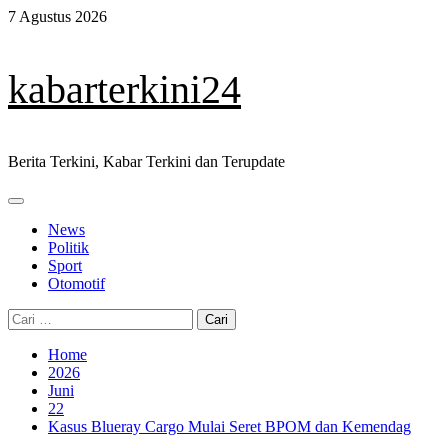
Skip
7 Agustus 2026
to
content
kabarterkini24
Berita Terkini, Kabar Terkini dan Terupdate
Primary
Menu
News
Politik
Sport
Otomotif
Cari
untuk:
Home
2026
Juni
22
Kasus Blueray Cargo Mulai Seret BPOM dan Kemendag