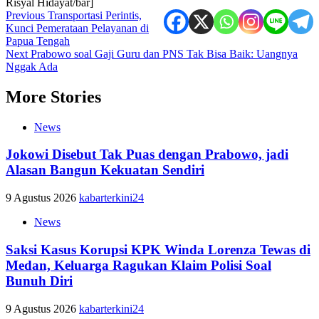
Risyal Hidayat/bar]
Post
Previous
Transportasi Perintis,
Kunci Pemerataan Pelayanan di
navigation
Papua Tengah
Next
Prabowo soal Gaji Guru dan PNS Tak Bisa Baik: Uangnya
Nggak Ada
More Stories
News
Jokowi Disebut Tak Puas dengan Prabowo, jadi
Alasan Bangun Kekuatan Sendiri
9 Agustus 2026
kabarterkini24
News
Saksi Kasus Korupsi KPK Winda Lorenza Tewas di
Medan, Keluarga Ragukan Klaim Polisi Soal
Bunuh Diri
9 Agustus 2026
kabarterkini24