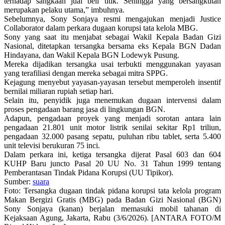
terhadap sangkaan jual beli titik. Sehingga yang bersangkutan
merupakan pelaku utama,” imbuhnya.
Sebelumnya, Sony Sonjaya resmi mengajukan menjadi Justice
Collaborator dalam perkara dugaan korupsi tata kelola MBG.
Sony yang saat itu menjabat sebagai Wakil Kepala Badan Gizi
Nasional, ditetapkan tersangka bersama eks Kepala BGN Dadan
Hindayana, dan Wakil Kepala BGN Lodewyk Pusung.
Mereka dijadikan tersangka usai terbukti menggunakan yayasan
yang terafiliasi dengan mereka sebagai mitra SPPG.
Kejagung menyebut yayasan-yayasan tersebut memperoleh insentif
bernilai miliaran rupiah setiap hari.
Selain itu, penyidik juga menemukan dugaan intervensi dalam
proses pengadaan barang jasa di lingkungan BGN.
Adapun, pengadaan proyek yang menjadi sorotan antara lain
pengadaan 21.801 unit motor listrik senilai sekitar Rp1 triliun,
pengadaan 32.000 pasang sepatu, puluhan ribu tablet, serta 5.400
unit televisi berukuran 75 inci.
Dalam perkara ini, ketiga tersangka dijerat Pasal 603 dan 604
KUHP Baru juncto Pasal 20 UU No. 31 Tahun 1999 tentang
Pemberantasan Tindak Pidana Korupsi (UU Tipikor).
Sumber:
suara
Foto: Tersangka dugaan tindak pidana korupsi tata kelola program
Makan Bergizi Gratis (MBG) pada Badan Gizi Nasional (BGN)
Sony Sonjaya (kanan) berjalan memasuki mobil tahanan di
Kejaksaan Agung, Jakarta, Rabu (3/6/2026). [ANTARA FOTO/M