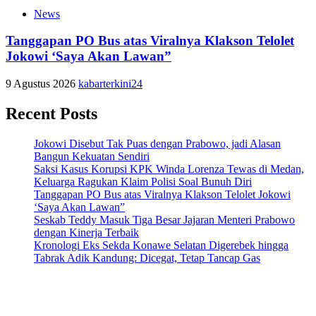
News
Tanggapan PO Bus atas Viralnya Klakson Telolet
Jokowi ‘Saya Akan Lawan”
9 Agustus 2026
kabarterkini24
Recent Posts
Jokowi Disebut Tak Puas dengan Prabowo, jadi Alasan
Bangun Kekuatan Sendiri
Saksi Kasus Korupsi KPK Winda Lorenza Tewas di Medan,
Keluarga Ragukan Klaim Polisi Soal Bunuh Diri
Tanggapan PO Bus atas Viralnya Klakson Telolet Jokowi
‘Saya Akan Lawan”
Seskab Teddy Masuk Tiga Besar Jajaran Menteri Prabowo
dengan Kinerja Terbaik
Kronologi Eks Sekda Konawe Selatan Digerebek hingga
Tabrak Adik Kandung: Dicegat, Tetap Tancap Gas