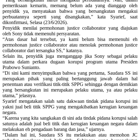
pemeriksaan kemarin, memang belum ada yang dianggap oleh
penyidik ya, menyatakan bahwa yang bersangkutan mengakui
perbuatannya seperti yang disangkakan,” kata Syarief, saat
dikonfirmasi, Selasa (23/6/2026).
Penyidik menilai permohonan justice collaborator yang diajukan
oleh Sony tidak memenuhi persyaratan.
“Atas dasar hal tersebut, ya kami belum bisa memenuhi eh
permohonan justice collaborator atau menolak permohonan justice
collaborator dari tersangka SS,” katanya.
Selain itu, penyidik juga menganggap jika Sony sebagai pelaku
utama dalam perkara dugaan korupsi program utama Presiden
Prabowo Sunianto.
“Di sini kami menyimpulkan bahwa yang pertama, Saudara SS ini
merupakan pihak yang paling bertanggung jawab dalam hal
penentuan atau verifikasi titik-titik SPPG sehingga dengan demikian
yang bersangkutan ini merupakan pelaku utama, ya atau pelaku
utama,” jelasnya.
Syarief mengatakan salah satu dakwaan tindak pidana korupsi ini
yakni jual beli titik SPPG yang mengakibatkan kerugian keuangan
negara.
“Karena yang kita sangkakan di sini ada tindak pidana korupsi salah
satunya adalah jual beli titik dan kerugian keuangan negara dalam
melakukan eh pengadaan barang dan jasa,” ujarnya.
“Dalam hal ini, Saudara SS itu melakukan atau memohon JC