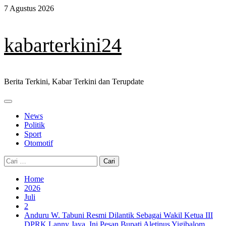
Skip
7 Agustus 2026
to
content
kabarterkini24
Berita Terkini, Kabar Terkini dan Terupdate
Primary
Menu
News
Politik
Sport
Otomotif
Cari
untuk:
Home
2026
Juli
2
Anduru W. Tabuni Resmi Dilantik Sebagai Wakil Ketua III
DPRK Lanny Jaya, Ini Pesan Bupati Aletinus Yigibalom