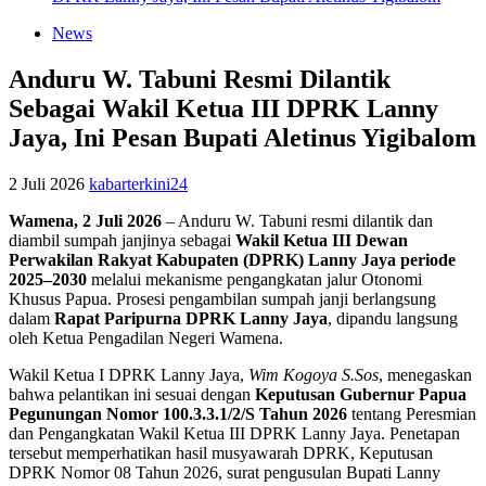
News
Anduru W. Tabuni Resmi Dilantik
Sebagai Wakil Ketua III DPRK Lanny
Jaya, Ini Pesan Bupati Aletinus Yigibalom
2 Juli 2026
kabarterkini24
Wamena, 2 Juli 2026
– Anduru W. Tabuni resmi dilantik dan
diambil sumpah janjinya sebagai
Wakil Ketua III Dewan
Perwakilan Rakyat Kabupaten (DPRK) Lanny Jaya periode
2025–2030
melalui mekanisme pengangkatan jalur Otonomi
Khusus Papua. Prosesi pengambilan sumpah janji berlangsung
dalam
Rapat Paripurna DPRK Lanny Jaya
, dipandu langsung
oleh Ketua Pengadilan Negeri Wamena.
Wakil Ketua I DPRK Lanny Jaya,
Wim Kogoya S.Sos
, menegaskan
bahwa pelantikan ini sesuai dengan
Keputusan Gubernur Papua
Pegunungan Nomor 100.3.3.1/2/S Tahun 2026
tentang Peresmian
dan Pengangkatan Wakil Ketua III DPRK Lanny Jaya. Penetapan
tersebut memperhatikan hasil musyawarah DPRK, Keputusan
DPRK Nomor 08 Tahun 2026, surat pengusulan Bupati Lanny