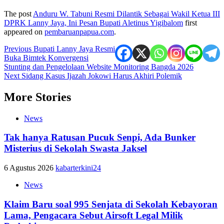
The post
Anduru W. Tabuni Resmi Dilantik Sebagai Wakil Ketua III
DPRK Lanny Jaya, Ini Pesan Bupati Aletinus Yigibalom
first
appeared on
pembaruanpapua.com
.
Post
Previous
Bupati Lanny Jaya Resmi
Buka Bimtek Konvergensi
navigation
Stunting dan Pengelolaan Website Monitoring Bangda 2026
Next
Sidang Kasus Ijazah Jokowi Harus Akhiri Polemik
More Stories
News
Tak hanya Ratusan Pucuk Senpi, Ada Bunker
Misterius di Sekolah Swasta Jaksel
6 Agustus 2026
kabarterkini24
News
Klaim Baru soal 995 Senjata di Sekolah Kebayoran
Lama, Pengacara Sebut Airsoft Legal Milik