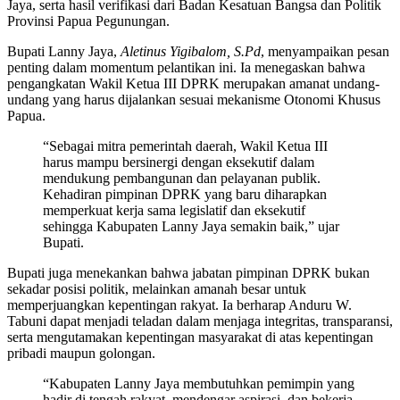
Jaya, serta hasil verifikasi dari Badan Kesatuan Bangsa dan Politik
Provinsi Papua Pegunungan.
Bupati Lanny Jaya,
Aletinus Yigibalom, S.Pd
, menyampaikan pesan
penting dalam momentum pelantikan ini. Ia menegaskan bahwa
pengangkatan Wakil Ketua III DPRK merupakan amanat undang-
undang yang harus dijalankan sesuai mekanisme Otonomi Khusus
Papua.
“Sebagai mitra pemerintah daerah, Wakil Ketua III
harus mampu bersinergi dengan eksekutif dalam
mendukung pembangunan dan pelayanan publik.
Kehadiran pimpinan DPRK yang baru diharapkan
memperkuat kerja sama legislatif dan eksekutif
sehingga Kabupaten Lanny Jaya semakin baik,” ujar
Bupati.
Bupati juga menekankan bahwa jabatan pimpinan DPRK bukan
sekadar posisi politik, melainkan amanah besar untuk
memperjuangkan kepentingan rakyat. Ia berharap Anduru W.
Tabuni dapat menjadi teladan dalam menjaga integritas, transparansi,
serta mengutamakan kepentingan masyarakat di atas kepentingan
pribadi maupun golongan.
“Kabupaten Lanny Jaya membutuhkan pemimpin yang
hadir di tengah rakyat, mendengar aspirasi, dan bekerja