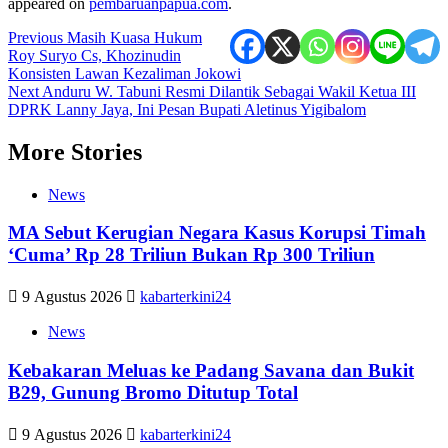
appeared on
pembaruanpapua.com
.
Post
Previous
Masih Kuasa Hukum
Roy Suryo Cs, Khozinudin
navigation
Konsisten Lawan Kezaliman Jokowi
Next
Anduru W. Tabuni Resmi Dilantik Sebagai Wakil Ketua III
DPRK Lanny Jaya, Ini Pesan Bupati Aletinus Yigibalom
More Stories
News
MA Sebut Kerugian Negara Kasus Korupsi Timah
‘Cuma’ Rp 28 Triliun Bukan Rp 300 Triliun
9 Agustus 2026
kabarterkini24
News
Kebakaran Meluas ke Padang Savana dan Bukit
B29, Gunung Bromo Ditutup Total
9 Agustus 2026
kabarterkini24