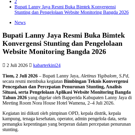
2
Bupati Lanny Jaya Resmi Buka Bimtek Konvergensi
Stunting dan Pengelolaan Website Monitoring Bangda 2026
News
Bupati Lanny Jaya Resmi Buka Bimtek
Konvergensi Stunting dan Pengelolaan
Website Monitoring Bangda 2026
2 Juli 2026
kabarterkini24
Tiom, 2 Juli 2026
– Bupati Lanny Jaya,
Aletinus Yigibalom, S.Pd
,
secara resmi membuka kegiatan
Bimbingan Teknis Konvergensi
Pencegahan dan Percepatan Penurunan Stunting, Analisis
Situasi, serta Pengelolaan Aplikasi Website Monitoring Bangda
Tahun 2026
yang digelar oleh Bapperida Kabupaten Lanny Jaya di
Meeting Room Nora House Hotel Wamena, 2–4 Juli 2026.
Kegiatan ini diikuti oleh pimpinan OPD, kepala distrik, kepala
kampung, tenaga kesehatan, operator, admin pengelola data, serta
pemangku kepentingan yang berperan dalam percepatan penurunan
stunting.