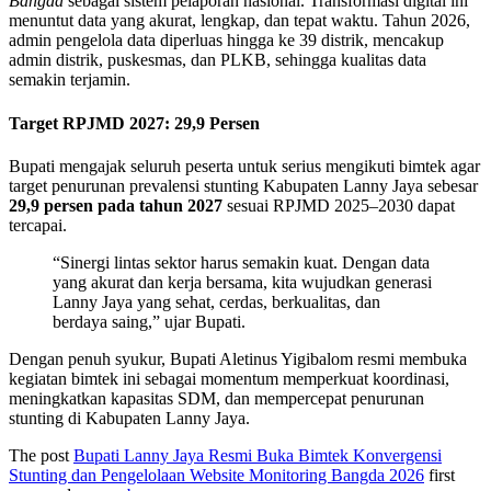
Bangda
sebagai sistem pelaporan nasional. Transformasi digital ini
menuntut data yang akurat, lengkap, dan tepat waktu. Tahun 2026,
admin pengelola data diperluas hingga ke 39 distrik, mencakup
admin distrik, puskesmas, dan PLKB, sehingga kualitas data
semakin terjamin.
Target RPJMD 2027: 29,9 Persen
Bupati mengajak seluruh peserta untuk serius mengikuti bimtek agar
target penurunan prevalensi stunting Kabupaten Lanny Jaya sebesar
29,9 persen pada tahun 2027
sesuai RPJMD 2025–2030 dapat
tercapai.
“Sinergi lintas sektor harus semakin kuat. Dengan data
yang akurat dan kerja bersama, kita wujudkan generasi
Lanny Jaya yang sehat, cerdas, berkualitas, dan
berdaya saing,” ujar Bupati.
Dengan penuh syukur, Bupati Aletinus Yigibalom resmi membuka
kegiatan bimtek ini sebagai momentum memperkuat koordinasi,
meningkatkan kapasitas SDM, dan mempercepat penurunan
stunting di Kabupaten Lanny Jaya.
The post
Bupati Lanny Jaya Resmi Buka Bimtek Konvergensi
Stunting dan Pengelolaan Website Monitoring Bangda 2026
first