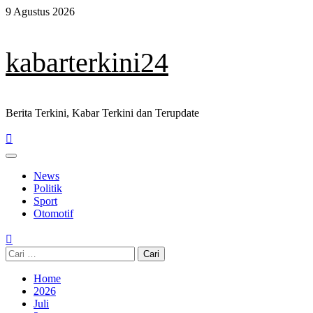
Skip
9 Agustus 2026
to
content
kabarterkini24
Berita Terkini, Kabar Terkini dan Terupdate
Primary
Menu
News
Politik
Sport
Otomotif
Cari
untuk:
Home
2026
Juli